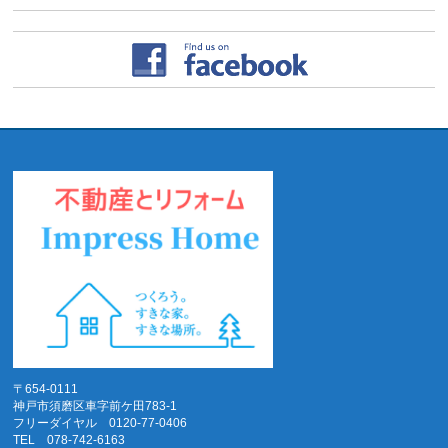
〒654-0111
神戸市須磨区車字前ケ田783-1
フリーダイヤル 0120-77-0406
TEL 078-742-6163