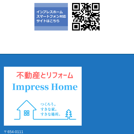
〒654-0111