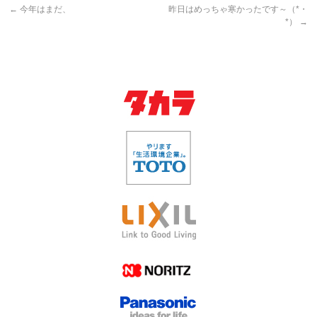
←
今年はまだ、
昨日はめっちゃ寒かったです～（*・
*）
→