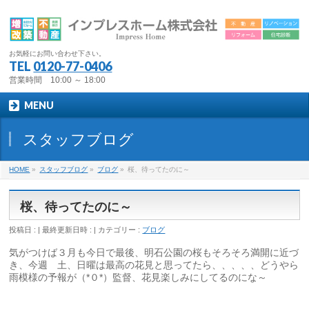
お気軽にお問い合わせ下さい。
TEL
0120-77-0406
営業時間 10:00 ～ 18:00
MENU
スタッフブログ
HOME
»
スタッフブログ
»
ブログ
»
桜、待ってたのに～
桜、待ってたのに～
投稿日 :
最終更新日時 :
カテゴリー :
ブログ
気がつけば３月も今日で最後、明石公園の桜もそろそろ満開に近づ
き、今週 土、日曜は最高の花見と思ってたら、、、、、どうやら
雨模様の予報が（*０*）監督、花見楽しみにしてるのにな～