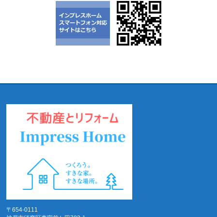
〒654-0111