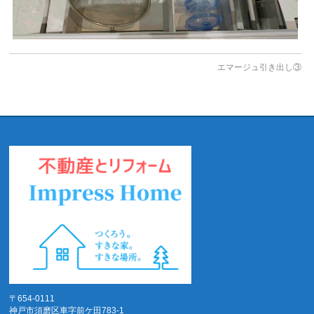
エマージュ引き出し③
〒654-0111
神戸市須磨区車字前ケ田783-1