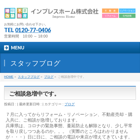
お気軽にお問い合わせ下さい。
TEL
0120-77-0406
営業時間 10:00 ～ 18:00
MENU
スタッフブログ
HOME
»
スタッフブログ
»
ブログ
»
ご相談急増中です。
ご相談急増中です。
投稿日 :
最終更新日時 :
カテゴリー :
ブログ
７月に入ってからリフォーム・リノベーション、不動産売却・購
入共に、ご相談が急増しております。
兵庫県は、コロナの緊急事態、蔓延防止も解除となり、少し平常
を取り戻しつつあるのか。。。（実際のところはわかりません
が・・・）日に日に、ご相談の電話や来店が増えてきています。