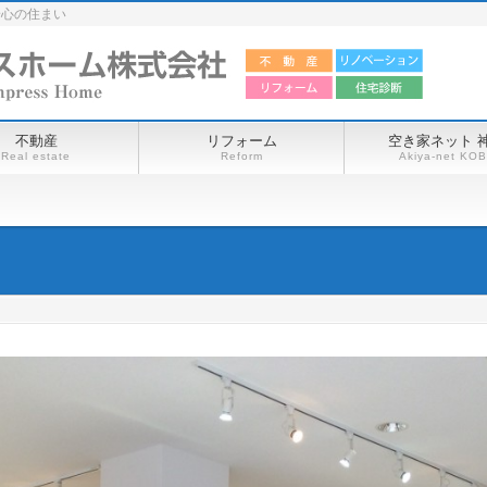
安心の住まい
不動産
リフォーム
空き家ネット 
Real estate
Reform
Akiya-net KO