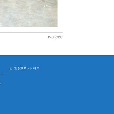
IMG_0933
空き家ネット 神戸
・３
A