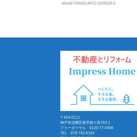
d0e887358d614972-1099628-2
〒654-0111
神戸市須磨区車字前ケ田783-1
フリーダイヤル 0120-77-0406
TEL 078-742-6163