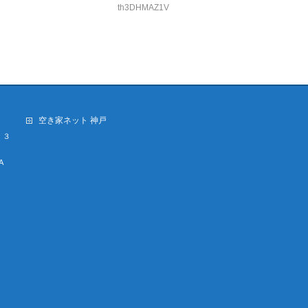
th3DHMAZ1V
空き家ネット 神戸
・３
A