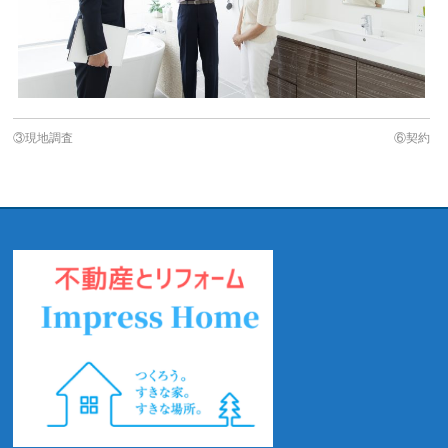
③現地調査
⑥契約